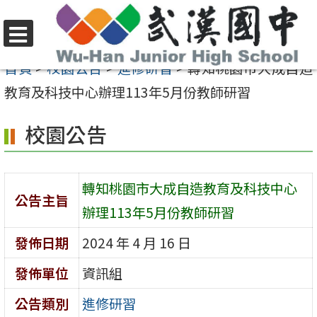
跳
至
選
主
首頁
>
校園公告
>
進修研習
>
轉知桃園市大成自造
單
要
教育及科技中心辦理113年5月份教師研習
內
校園公告
容
區
轉知桃園市大成自造教育及科技中心
公告主旨
辦理113年5月份教師研習
發佈日期
2024 年 4 月 16 日
發佈單位
資訊組
公告類別
進修研習