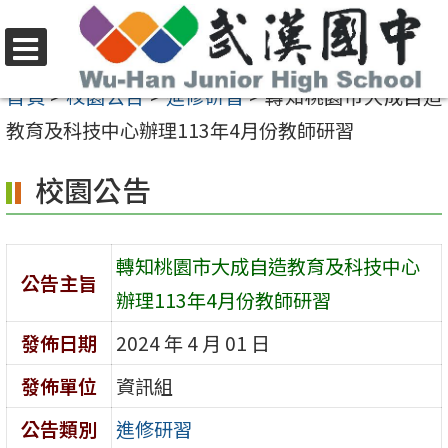
跳
至
選
主
首頁
>
校園公告
>
進修研習
>
轉知桃園市大成自造
單
要
教育及科技中心辦理113年4月份教師研習
內
校園公告
容
區
轉知桃園市大成自造教育及科技中心
公告主旨
辦理113年4月份教師研習
發佈日期
2024 年 4 月 01 日
發佈單位
資訊組
公告類別
進修研習