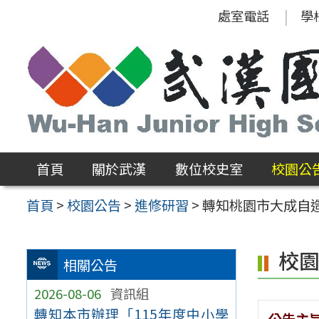
跳
處室電話
學
至
主
要
內
容
區
首頁
關於武漢
數位校史室
校園公
首頁
>
校園公告
>
進修研習
>
轉知桃園市大成自造
校
相關公告
2026-08-06
資訊組
轉知本市辦理「115年度中小學
公告主