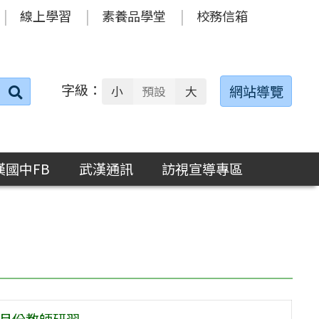
線上學習
素養品學堂
校務信箱
字級：
送出
網站導覽
小
預設
大
搜
尋：
漢國中FB
武漢通訊
訪視宣導專區
0月份教師研習