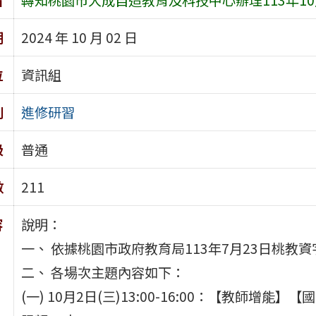
期
2024 年 10 月 02 日
位
資訊組
別
進修研習
級
普通
數
211
容
說明：
一、 依據桃園市政府教育局113年7月23日桃教資字
二、 各場次主題內容如下：
(一) 10月2日(三)13:00-16:00：【教師增