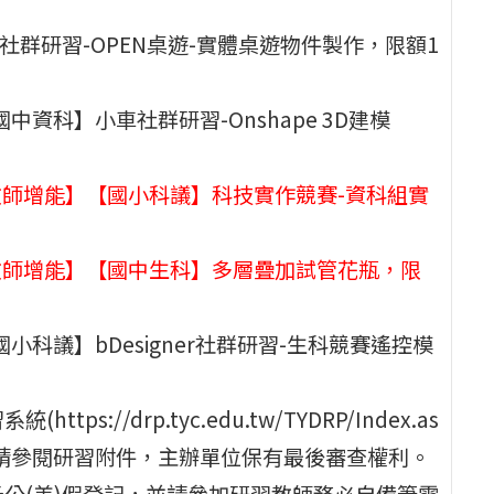
議】桌遊社群研習-OPEN桌遊-實體桌遊物件製作，限額1
】【國中資科】小車社群研習-Onshape 3D建模
00：【教師增能】【國小科議】科技實作競賽-資科組實
:00：【教師增能】【國中生科】多層疊加試管花瓶，限
能】【國小科議】bDesigner社群研習-生科競賽遙控模
//drp.tyc.edu.tw/TYDRP/Index.as
，請參閱研習附件，主辦單位保有最後審查權利。
公(差)假登記，並請參加研習教師務必自備筆電