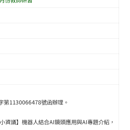
第1130066478號函辦理。
能】【國小資議】機器人結合AI鏡頭應用與AI專題介紹，