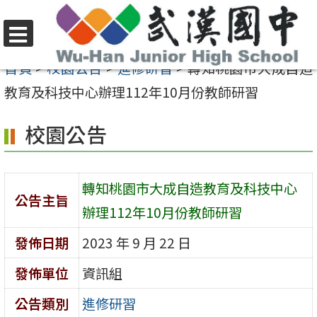
跳
至
選
主
首頁
>
校園公告
>
進修研習
>
轉知桃園市大成自造
單
要
教育及科技中心辦理112年10月份教師研習
內
校園公告
容
區
轉知桃園市大成自造教育及科技中心
公告主旨
辦理112年10月份教師研習
發佈日期
2023 年 9 月 22 日
發佈單位
資訊組
公告類別
進修研習