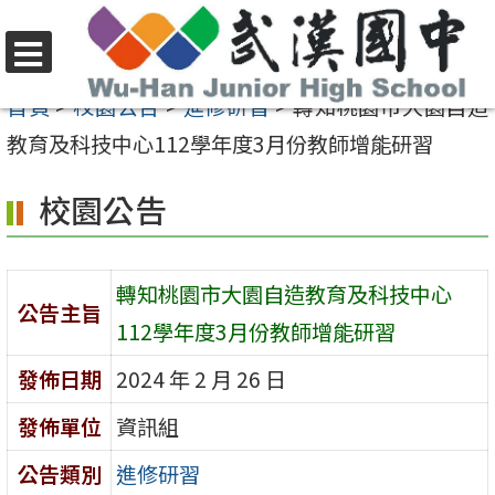
跳
至
選
主
首頁
>
校園公告
>
進修研習
>
轉知桃園市大園自造
單
要
教育及科技中心112學年度3月份教師增能研習
內
校園公告
容
區
轉知桃園市大園自造教育及科技中心
公告主旨
112學年度3月份教師增能研習
發佈日期
2024 年 2 月 26 日
發佈單位
資訊組
公告類別
進修研習