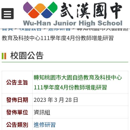
跳
至
選
主
首頁
>
校園公告
>
進修研習
>
轉知桃園市大園自造
單
要
教育及科技中心111學年度4月份教師增能研習
內
校園公告
容
區
轉知桃園市大園自造教育及科技中心
公告主旨
111學年度4月份教師增能研習
發佈日期
2023 年 3 月 28 日
發佈單位
資訊組
公告類別
進修研習