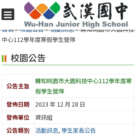
跳
至
選
主
首頁
>
校園公告
>
活動訊息
>
轉知桃園市大園科技
單
要
中心112學年度寒假學生營隊
內
校園公告
容
區
轉知桃園市大園科技中心112學年度寒
公告主旨
假學生營隊
發佈日期
2023 年 12 月 28 日
發佈單位
資訊組
公告類別
活動訊息
,
學生家長公告