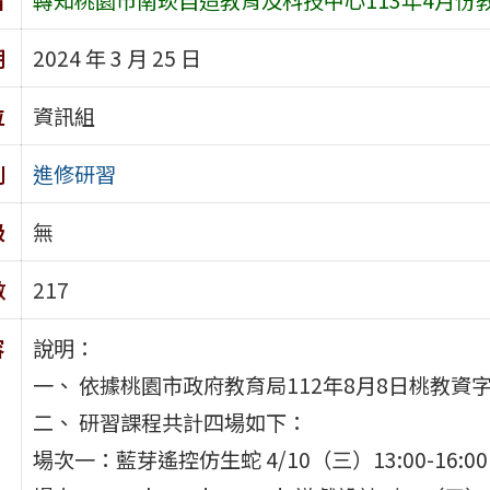
期
2024 年 3 月 25 日
位
資訊組
別
進修研習
級
無
數
217
容
說明：
一、 依據桃園市政府教育局112年8月8日桃教資字第
二、 研習課程共計四場如下：
場次一：藍芽遙控仿生蛇 4/10（三）13:00-16:00