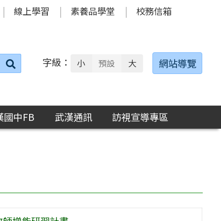
線上學習
素養品學堂
校務信箱
字級：
送出
網站導覽
小
預設
大
搜
尋：
漢國中FB
武漢通訊
訪視宣導專區
教師增能研習計畫