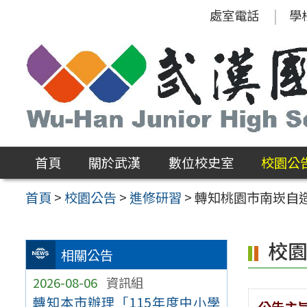
跳
處室電話
學
至
主
要
內
容
區
首頁
關於武漢
數位校史室
校園公
首頁
>
校園公告
>
進修研習
>
轉知桃園市南崁自造
校
相關公告
2026-08-06
資訊組
轉知本市辦理「115年度中小學
公告主