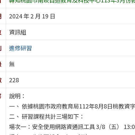
期
2024 年 2 月 19 日
位
資訊組
別
進修研習
級
無
數
228
容
說明：
一、 依據桃園市政府教育局112年8月8日桃教資字第
二、 研習課程共計三場如下：
場次一：安全使用網路資通訊工具 3/8（五） 13:00-