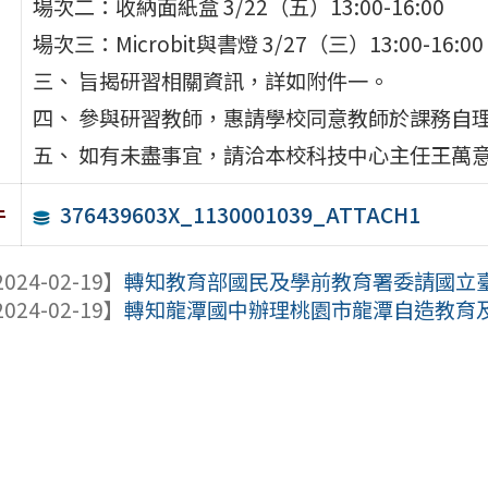
場次二：收納面紙盒 3/22（五）13:00-16:00
場次三：Microbit與書燈 3/27（三）13:00-16:00
三、 旨揭研習相關資訊，詳如附件一。
四、 參與研習教師，惠請學校同意教師於課務自理
五、 如有未盡事宜，請洽本校科技中心主任王萬意，電話
376439603X_1130001039_ATTACH1
件
024-02-19】
轉知教育部國民及學前教育署委請國立臺中
024-02-19】
轉知龍潭國中辦理桃園市龍潭自造教育及科技