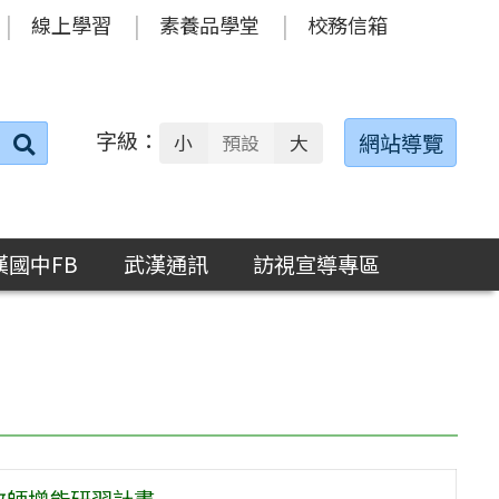
線上學習
素養品學堂
校務信箱
字級：
送出
網站導覽
小
預設
大
搜
尋：
漢國中FB
武漢通訊
訪視宣導專區
教師增能研習計畫