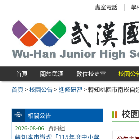
跳
處室電話
學
至
主
要
內
容
區
首頁
關於武漢
數位校史室
校園公
首頁
>
校園公告
>
進修研習
>
轉知桃園市南崁自造
校
相關公告
2026-08-06
資訊組
轉知本市辦理「115年度中小學
公告主