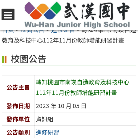
跳
至
選
主
首頁
>
校園公告
>
進修研習
>
轉知桃園市南崁自造
單
要
教育及科技中心112年11月份教師增能研習計畫
內
校園公告
容
區
轉知桃園市南崁自造教育及科技中心
公告主旨
112年11月份教師增能研習計畫
發佈日期
2023 年 10 月 05 日
發佈單位
資訊組
公告類別
進修研習