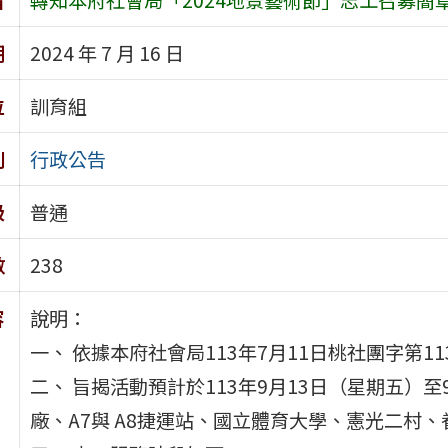
期
2024 年 7 月 16 日
位
訓育組
別
行政公告
級
普通
數
238
容
說明：
一、 依據本府社會局113年7月11日桃社團字第113
二、 旨揭活動預計於113年9月13日（星期五）
廠、A7與 A8捷運站、國立體育大學、憲光二村