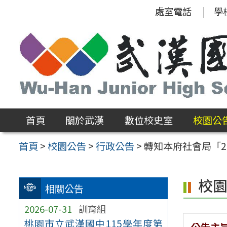
跳
處室電話
學
至
主
要
內
容
區
首頁
關於武漢
數位校史室
校園公
首頁
>
校園公告
>
行政公告
>
轉知本府社會局「2
校
相關公告
2026-07-31
訓育組
桃園市立武漢國中115學年度第
公告主