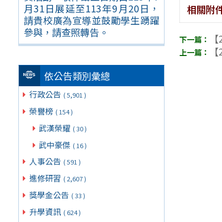
月31日展延至113年9月20日，
相關附
請貴校廣為宣導並鼓勵學生踴躍
參與，請查照轉告。
【2
【2
依公告類別彙總
行政公告
( 5,901 )
榮譽榜
( 154 )
武漢榮耀
( 30 )
武中豪傑
( 16 )
人事公告
( 591 )
進修研習
( 2,607 )
獎學金公告
( 33 )
升學資訊
( 624 )