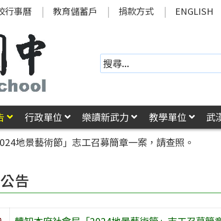
校行事曆
教育儲蓄戶
捐款方式
ENGLISH
告
行政單位
樂讀新武力
教學單位
武
024地景藝術節」志工召募簡章一案，請查照。
園公告
旨
轉知本府社會局「2024地景藝術節」志工召募簡