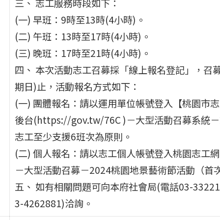
三、 志工服務時段如下：
(一) 早班：9時至13時(4小時)。
(二) 午班：13時至17時(4小時)。
(三) 晚班：17時至21時(4小時)。
四、 本次活動志工召募採「線上報名登記」，召募期間
期日)止，活動報名方式如下：
(一) 團體報名：請以運用單位帳號登入【桃園市
後台(https://gov.tw/76C )－大型活動
志工至少支援6班次為原則。
(二) 個人報名：請以志工個人帳號登入桃園志工網前台(http
－大型活動召募－2024桃園地景藝術節活動（
五、 如有相關問題可向本府社會局(電話03-3322
3-4262881)洽詢。