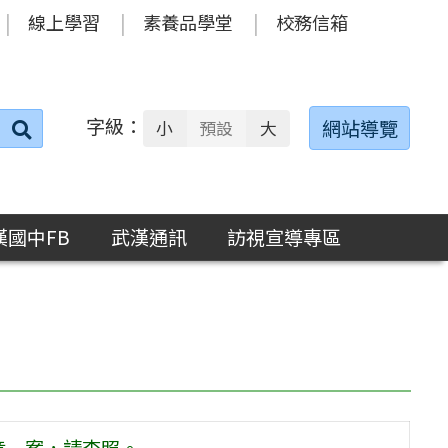
線上學習
素養品學堂
校務信箱
字級：
送出
網站導覽
小
預設
大
搜
尋：
漢國中FB
武漢通訊
訪視宣導專區
章一案，請查照。