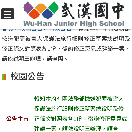
跳
至
選
主
首頁
>
校園公告
>
行政公告
>
轉知本府有關法務部
單
要
檢送犯罪被害人保護法施行細則修正草案總說明及
內
修正條文對照表各1份，徵詢修正意見或建議一案，
容
請依說明三辦理，請查照。
區
校園公告
轉知本府有關法務部檢送犯罪被害人
保護法施行細則修正草案總說明及修
公告主旨
正條文對照表各1份，徵詢修正意見或
建議一案，請依說明三辦理，請查