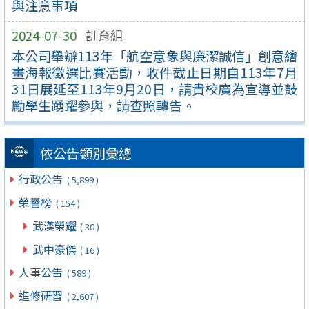
與注意事項
2024-07-30
訓育組
本公司舉辦113年「航空意象與廉潔誠信」創意繪
畫海報徵選比賽活動，收件截止日期自113年7月
31日展延至113年9月20日，請貴校廣為宣導並鼓
勵學生踴躍參與，請查照轉告。
依公告類別彙總
行政公告
( 5,899 )
榮譽榜
( 154 )
武漢榮耀
( 30 )
武中豪傑
( 16 )
人事公告
( 589 )
進修研習
( 2,607 )