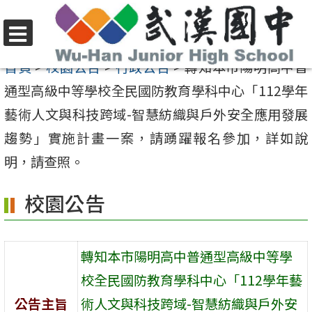
跳
至
選
主
首頁
>
校園公告
>
行政公告
>
轉知本市陽明高中普
單
要
通型高級中等學校全民國防教育學科中心「112學年
內
藝術人文與科技跨域-智慧紡織與戶外安全應用發展
容
趨勢」實施計畫一案，請踴躍報名參加，詳如說
區
明，請查照。
校園公告
轉知本市陽明高中普通型高級中等學
校全民國防教育學科中心「112學年藝
公告主旨
術人文與科技跨域-智慧紡織與戶外安