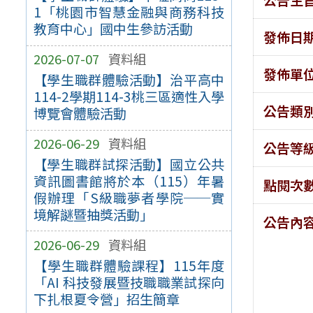
1「桃園市智慧金融與商務科技
教育中心」國中生參訪活動
發佈日
2026-07-07
資料組
發佈單
【學生職群體驗活動】治平高中
114-2學期114-3桃三區適性入學
公告類
博覽會體驗活動
2026-06-29
資料組
公告等
【學生職群試探活動】國立公共
資訊圖書館將於本（115）年暑
點閱次
假辦理「S級職夢者學院──實
境解謎暨抽獎活動」
公告內
2026-06-29
資料組
【學生職群體驗課程】115年度
「AI 科技發展暨技職職業試探向
下扎根夏令營」招生簡章