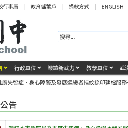
校行事曆
教育儲蓄戶
捐款方式
ENGLISH
告
行政單位
樂讀新武力
教學單位
武
推廣失智症、身心障礙及發展遲緩者指紋捺印建檔服務
園公告
旨
轉知本市警察局為推廣失智症、身心障礙及發展遲