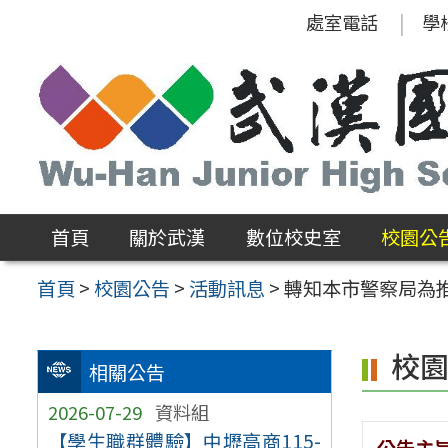
跳
處室電話
學
至
主
要
內
容
區
首頁
關於武漢
數位校史室
校園公
首頁
>
校園公告
>
活動訊息
>
轉知本市警察局為
校
相關公告
2026-07-29
資料組
【學生職群體驗】中壢高商115-
公告主