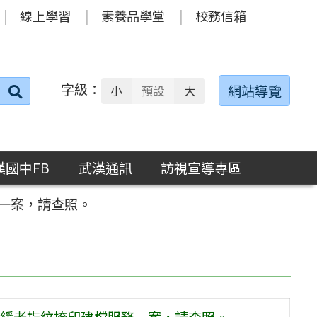
線上學習
素養品學堂
校務信箱
字級：
送出
網站導覽
小
預設
大
搜
尋：
漢國中FB
武漢通訊
訪視宣導專區
一案，請查照。
緩者指紋捺印建檔服務一案，請查照。