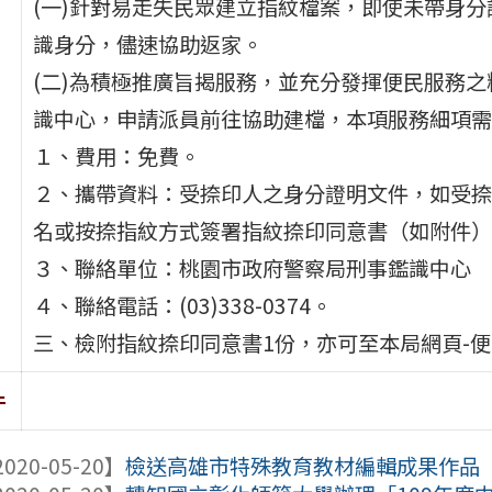
(一)針對易走失民眾建立指紋檔案，即使未帶身
識身分，儘速協助返家。
(二)為積極推廣旨揭服務，並充分發揮便民服務之
識中心，申請派員前往協助建檔，本項服務細項需
１、費用：免費。
２、攜帶資料：受捺印人之身分證明文件，如受捺
名或按捺指紋方式簽署指紋捺印同意書（如附件）
３、聯絡單位：桃園市政府警察局刑事鑑識中心
４、聯絡電話：(03)338-0374。
三、檢附指紋捺印同意書1份，亦可至本局網頁-便
件
020-05-20】
檢送高雄市特殊教育教材編輯成果作品「國