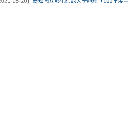
020-05-20】
轉知國立彰化師範大學辦理「109年度中