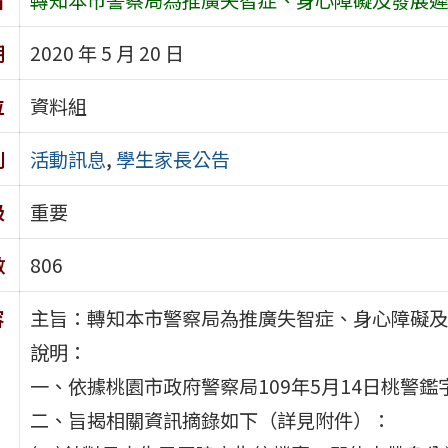
期
2020 年 5 月 20 日
位
資料組
別
活動訊息
,
學生家長公告
級
重要
數
806
容
主旨：轉知本市警察局為推廣失智症、身心障礙及
說明：
一、依據桃園市政府警察局109年5月14日桃警鑑字第
二、旨揭相關資訊摘錄如下（詳見附件）：