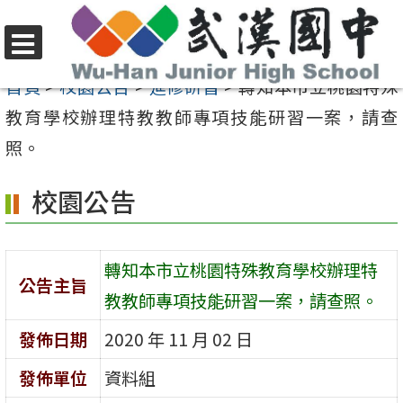
跳
至
選
主
首頁
>
校園公告
>
進修研習
>
轉知本市立桃園特殊
單
要
教育學校辦理特教教師專項技能研習一案，請查
內
照。
容
校園公告
區
轉知本市立桃園特殊教育學校辦理特
公告主旨
教教師專項技能研習一案，請查照。
發佈日期
2020 年 11 月 02 日
發佈單位
資料組