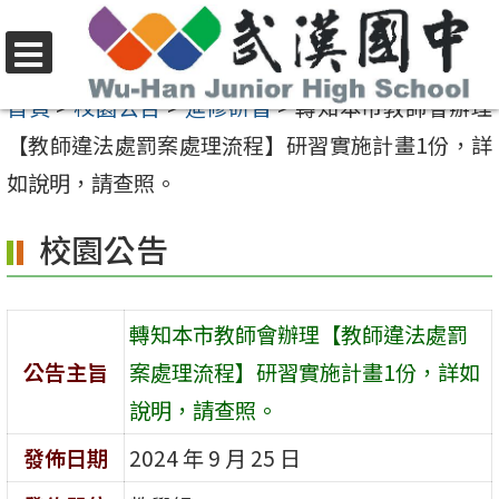
跳
至
選
主
首頁
>
校園公告
>
進修研習
>
轉知本市教師會辦理
單
要
【教師違法處罰案處理流程】研習實施計畫1份，詳
內
如說明，請查照。
容
校園公告
區
轉知本市教師會辦理【教師違法處罰
公告主旨
案處理流程】研習實施計畫1份，詳如
說明，請查照。
發佈日期
2024 年 9 月 25 日