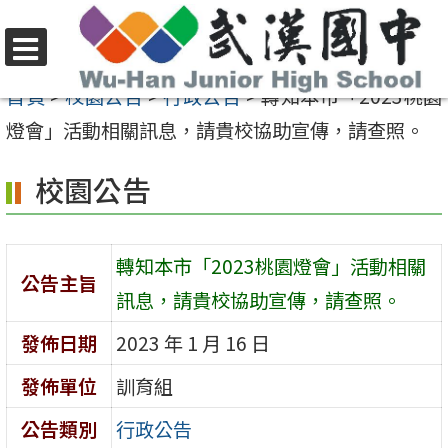
跳
至
選
主
首頁
>
校園公告
>
行政公告
>
轉知本市「2023桃園
單
要
燈會」活動相關訊息，請貴校協助宣傳，請查照。
內
校園公告
容
區
轉知本市「2023桃園燈會」活動相關
公告主旨
訊息，請貴校協助宣傳，請查照。
發佈日期
2023 年 1 月 16 日
發佈單位
訓育組
公告類別
行政公告