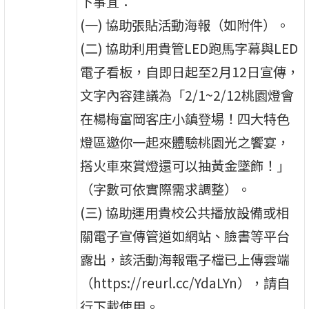
下事宜：
(一) 協助張貼活動海報（如附件）。
(二) 協助利用貴管LED跑馬字幕與LED
電子看板，自即日起至2月12日宣傳，
文字內容建議為「2/1~2/12桃園燈會
在楊梅富岡客庄小鎮登場！四大特色
燈區邀你一起來體驗桃園光之饗宴，
搭火車來賞燈還可以抽黃金墜飾！」
（字數可依實際需求調整）。
(三) 協助運用貴校公共播放設備或相
關電子宣傳管道如網站、臉書等平台
露出，該活動海報電子檔已上傳雲端
（https://reurl.cc/YdaLYn），請自
行下載使用。