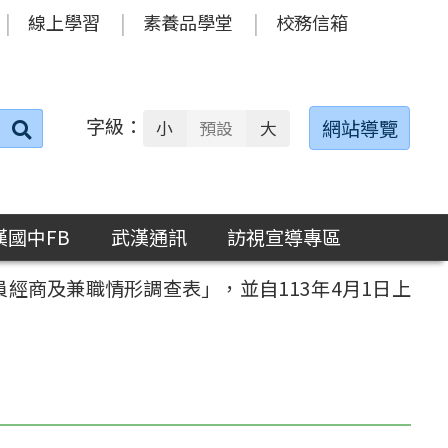
線上學習
素養品學堂
校務信箱
字級：
送出
網站導覽
小
預設
大
搜
尋：
漢國中FB
武漢通訊
訪視宣導專區
經商及兼職情形調查表」，並自113年4月1日上