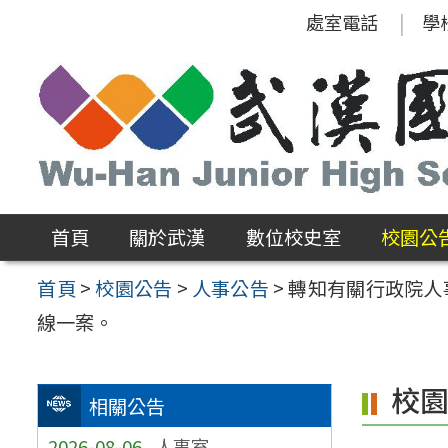
跳
處室電話
學
至
主
要
內
容
區
首頁
關於武漢
數位校史室
校園公
首頁
>
校園公告
>
人事公告
>
轉知有關行政院人
線一案。
校
相關公告
2026-08-06
人事室