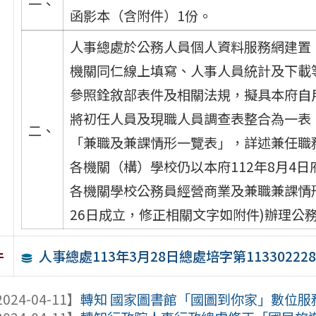
一、
函影本（含附件）1份。
人事總處於公務人員個人資料服務網建置
機關同仁線上填寫、人事人員統計及下載
參照銓敘部表件及相關法規，擬具本府自
將初任人員及現職人員調查表整合為一表
二、
「兼職及兼課情形一覽表」，詳述兼任職
各機關（構）學校仍以本府112年8月4日府
各機關學校公務員經營商業及兼職兼課情形
26日成立，修正相關文字如附件)辦理公
人事總處113年3月28日總處培字第11330222
件
024-04-11】
轉知 國家圖書館「國圖到你家」數位服