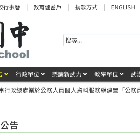
校行事曆
教育儲蓄戶
捐款方式
ENGLISH
告
行政單位
樂讀新武力
教學單位
武
事行政總處業於公務人員個人資料服務網建置「公務員
園公告