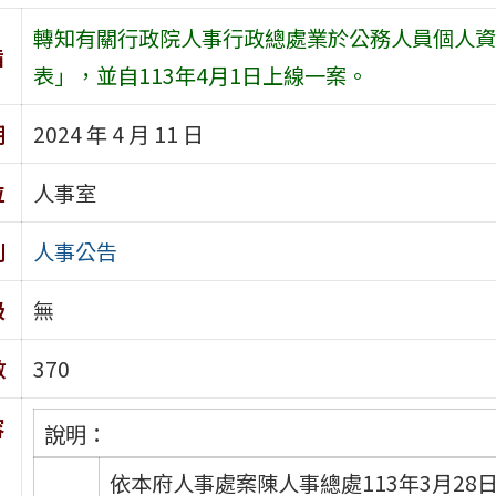
轉知有關行政院人事行政總處業於公務人員個人資
旨
表」，並自113年4月1日上線一案。
期
2024 年 4 月 11 日
位
人事室
別
人事公告
級
無
數
370
容
說明：
依本府人事處案陳人事總處113年3月28日