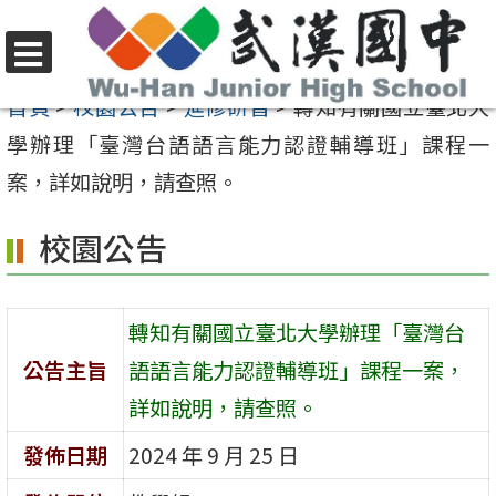
跳
至
選
主
首頁
>
校園公告
>
進修研習
>
轉知有關國立臺北大
單
要
學辦理「臺灣台語語言能力認證輔導班」課程一
內
案，詳如說明，請查照。
容
校園公告
區
轉知有關國立臺北大學辦理「臺灣台
公告主旨
語語言能力認證輔導班」課程一案，
詳如說明，請查照。
發佈日期
2024 年 9 月 25 日