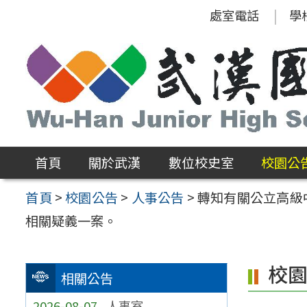
跳
處室電話
學
至
主
要
內
容
區
首頁
關於武漢
數位校史室
校園公
首頁
>
校園公告
>
人事公告
>
轉知有關公立高級
相關疑義一案。
校
相關公告
2026-08-07
人事室