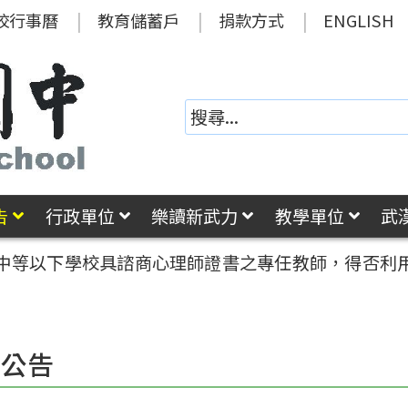
校行事曆
教育儲蓄戶
捐款方式
ENGLISH
告
行政單位
樂讀新武力
教學單位
武
中等以下學校具諮商心理師證書之專任教師，得否利
園公告