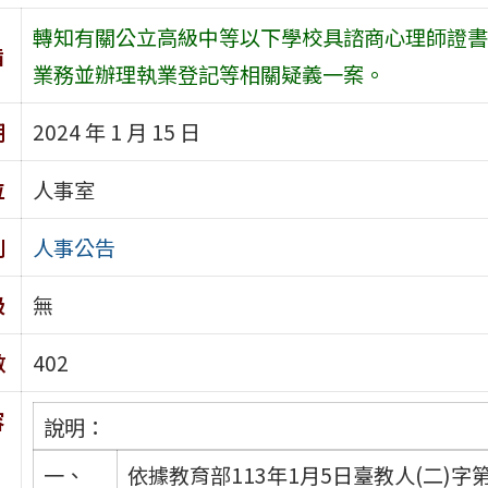
轉知有關公立高級中等以下學校具諮商心理師證書
旨
業務並辦理執業登記等相關疑義一案。
期
2024 年 1 月 15 日
位
人事室
別
人事公告
級
無
數
402
容
說明：
一、
依據教育部113年1月5日臺教人(二)字第1