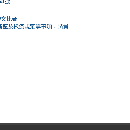
58號
作文比賽」
及檢疫規定等事項，請貴 ...