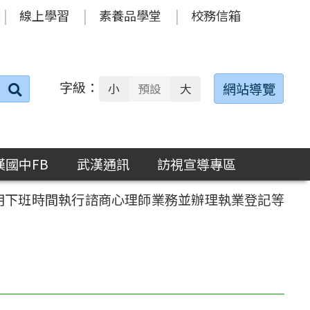
線上學習
素養品學堂
校務信箱
字級：
送出
網站導覽
小
預設
大
搜
尋：
漢國中FB
武漢通訊
訪視宣導專區
用下班時間執行諮商心理師業務並辦理執業登記等