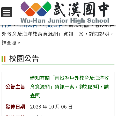
跳
至
選
主
首頁
>
校園公告
>
行政公告
>
轉知有關「南投縣戶
單
要
外教育及海洋教育資源網」資訊一案，詳如說明，
內
請查照。
容
校園公告
區
轉知有關「南投縣戶外教育及海洋教
公告主旨
育資源網」資訊一案，詳如說明，請
查照。
發佈日期
2023 年 10 月 06 日