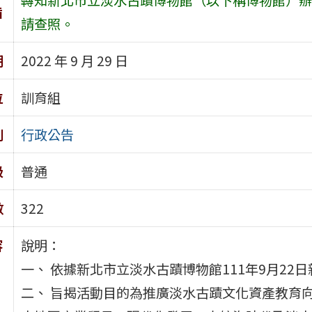
旨
請查照。
期
2022 年 9 月 29 日
位
訓育組
別
行政公告
級
普通
數
322
容
說明：
一、 依據新北市立淡水古蹟博物館111年9月22日新
二、 旨揭活動目的為推廣淡水古蹟文化資產教育