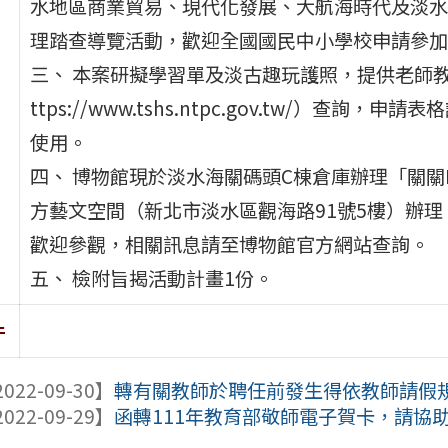
水地區商業貿易、現代化發展、大航海時代及淡水
理踏查導覽活動，歡迎全國國民中小學校申請參加
三、 本案研擬學習單及淡古趣玩護照，提供老師
ttps://www.tshs.ntpc.gov.tw/）
使用。
四、 博物館現於淡水海關碼頭C棟倉庫辦理「關關P
方藝文空間（新北市淡水區觀海路91號5樓）辦
歡迎參觀，相關訊息請至博物館官方網站查詢。
五、 檢附旨揭活動計畫1份。
件
022-09-30】
轉有關教師於聘任前發生得依教師請假規則
022-09-29】
函轉111年教育部敬師電子賀卡，請協