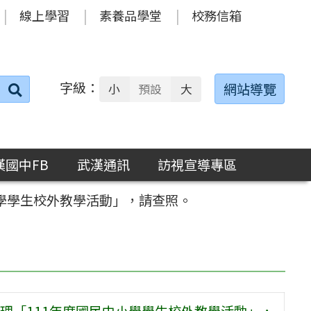
線上學習
素養品學堂
校務信箱
字級：
送出
網站導覽
小
預設
大
搜
尋：
漢國中FB
武漢通訊
訪視宣導專區
學學生校外教學活動」，請查照。
理「111年度國民中小學學生校外教學活動」，