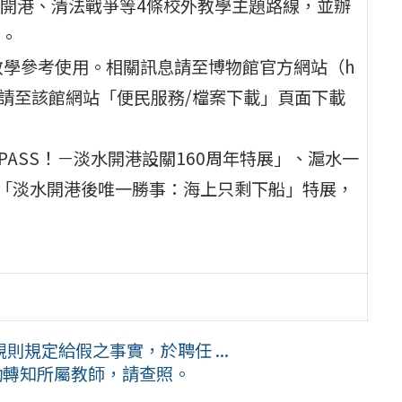
開港、清法戰爭等4條校外教學主題路線，並辦
。
教學參考使用。相關訊息請至博物館官方網站（h
查詢，申請表格請至該館網站「便民服務/檔案下載」頁面下載
ASS！－淡水開港設關160周年特展」、滬水一
理「淡水開港後唯一勝事：海上只剩下船」特展，
規定給假之事實，於聘任 ...
助轉知所屬教師，請查照。