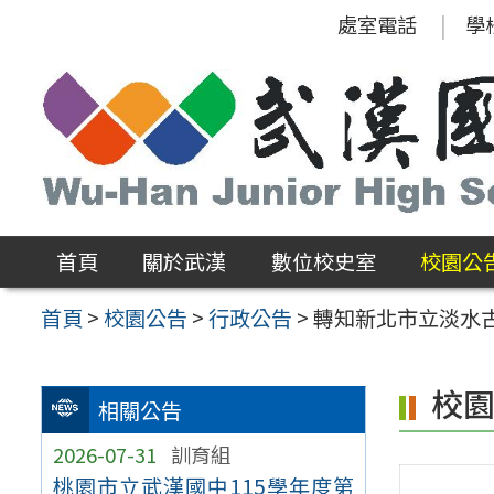
跳
處室電話
學
至
主
要
內
容
區
首頁
關於武漢
數位校史室
校園公
首頁
>
校園公告
>
行政公告
>
轉知新北市立淡水
校
相關公告
2026-07-31
訓育組
桃園市立武漢國中115學年度第