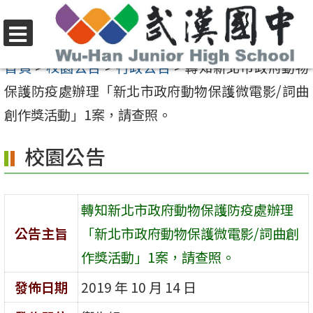
跳
至
選
主
首頁
>
校園公告
>
行政公告
>
轉知新北市政府動物
單
要
保護防疫處辦理「新北市政府動物保護微電影/詞曲
內
創作獎活動」1案，請查照。
容
校園公告
區
轉知新北市政府動物保護防疫處辦理
公告主旨
「新北市政府動物保護微電影/詞曲創
作獎活動」1案，請查照。
發佈日期
2019 年 10 月 14 日