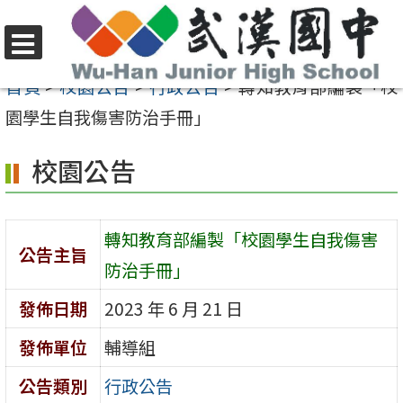
跳
至
選
主
首頁
>
校園公告
>
行政公告
>
轉知教育部編製「校
單
要
園學生自我傷害防治手冊」
內
校園公告
容
區
轉知教育部編製「校園學生自我傷害
公告主旨
防治手冊」
發佈日期
2023 年 6 月 21 日
發佈單位
輔導組
公告類別
行政公告