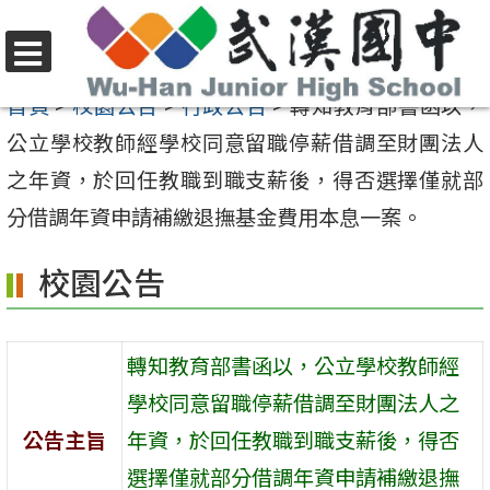
跳
至
選
主
首頁
>
校園公告
>
行政公告
>
轉知教育部書函以，
單
要
公立學校教師經學校同意留職停薪借調至財團法人
內
之年資，於回任教職到職支薪後，得否選擇僅就部
容
分借調年資申請補繳退撫基金費用本息一案。
區
校園公告
轉知教育部書函以，公立學校教師經
學校同意留職停薪借調至財團法人之
公告主旨
年資，於回任教職到職支薪後，得否
選擇僅就部分借調年資申請補繳退撫