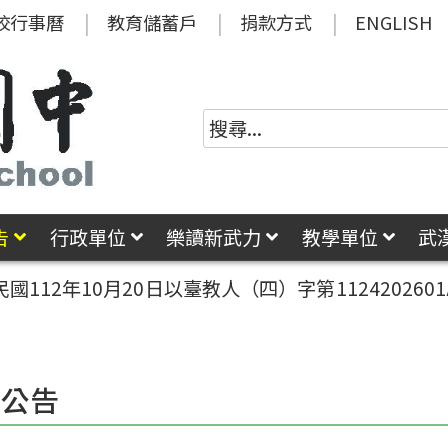
校行事曆
教育儲蓄戶
捐款方式
ENGLISH
告
行政單位
樂讀新武力
教學單位
武
國112年10月20日以臺教人（四）字第1124202
園公告