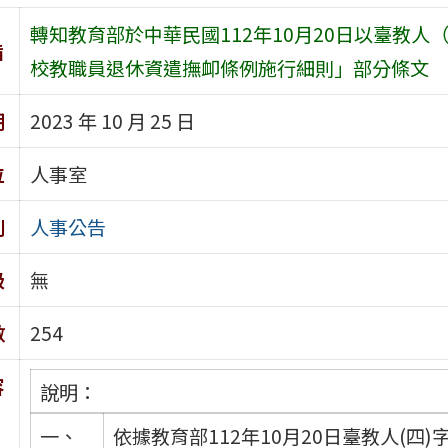
轉知教育部於中華民國112年10月20日以臺教人（
旨
校教職員退休資遣撫卹條例施行細則」部分條文
期
2023 年 10 月 25 日
位
人事室
別
人事公告
級
無
數
254
容
說明：
一、
依據教育部112年10月20日臺教人(四)字