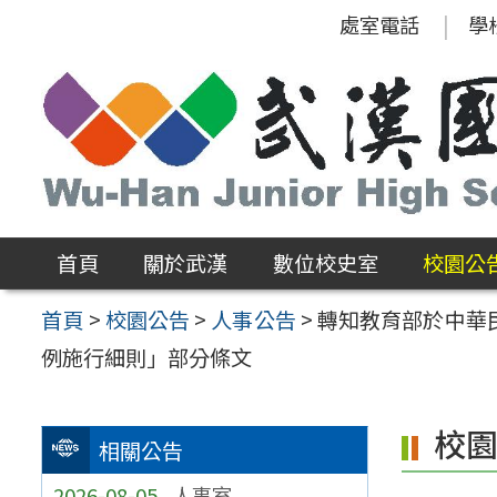
跳
處室電話
學
至
主
要
內
容
區
首頁
關於武漢
數位校史室
校園公
首頁
>
校園公告
>
人事公告
>
轉知教育部於中華民
例施行細則」部分條文
校
相關公告
2026-08-05
人事室