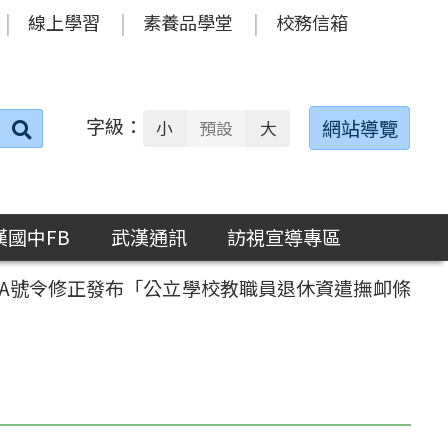
線上學習
素養品學堂
校務信箱
字級：
送出
網站導覽
小
預設
大
搜
尋：
漢國中FB
武漢通訊
訪視宣導專區
601A號令修正發布「公立學校教職員退休資遣撫卹條