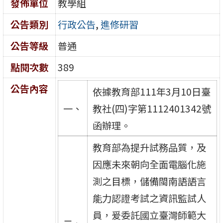
發佈單位
教學組
公告類別
行政公告
,
進修研習
公告等級
普通
點閱次數
389
公告內容
依據教育部111年3月10日臺
一、
教社(四)字第1112401342號
函辦理。
教育部為提升試務品質，及
因應未來朝向全面電腦化施
測之目標，儲備閩南語語言
能力認證考試之資訊監試人
員，爰委託國立臺灣師範大