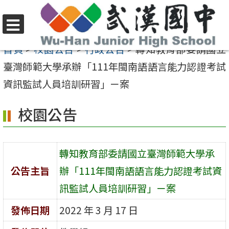
跳
至
選
主
首頁
>
校園公告
>
行政公告
>
轉知教育部委請國立
單
要
臺灣師範大學承辦「111年閩南語語言能力認證考試
內
資訊監試人員培訓研習」ㄧ案
容
校園公告
區
轉知教育部委請國立臺灣師範大學承
公告主旨
辦「111年閩南語語言能力認證考試資
訊監試人員培訓研習」ㄧ案
發佈日期
2022 年 3 月 17 日