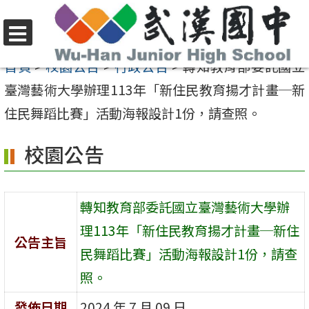
跳
至
選
主
首頁
>
校園公告
>
行政公告
>
轉知教育部委託國立
單
要
臺灣藝術大學辦理113年「新住民教育揚才計畫─新
內
住民舞蹈比賽」活動海報設計1份，請查照。
容
校園公告
區
轉知教育部委託國立臺灣藝術大學辦
理113年「新住民教育揚才計畫─新住
公告主旨
民舞蹈比賽」活動海報設計1份，請查
照。
發佈日期
2024 年 7 月 09 日