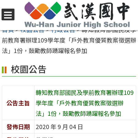
跳
至
選
主
首頁
>
校園公告
>
行政公告
>
轉知教育部國民及學
單
要
前教育署辦理109學年度「戶外教育優質教案徵選辦
內
法」1份，鼓勵教師踴躍報名參加
容
校園公告
區
轉知教育部國民及學前教育署辦理109
公告主旨
學年度「戶外教育優質教案徵選辦
法」1份，鼓勵教師踴躍報名參加
發佈日期
2020 年 9 月 04 日