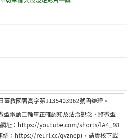
臺教國署高字第1135403962號函辦理。
微型電動二輪車正確認知及法治觀念，將微型
s://youtube.com/shorts/lA4_98
ttps://reurl.cc/qvznep)，請貴校下載