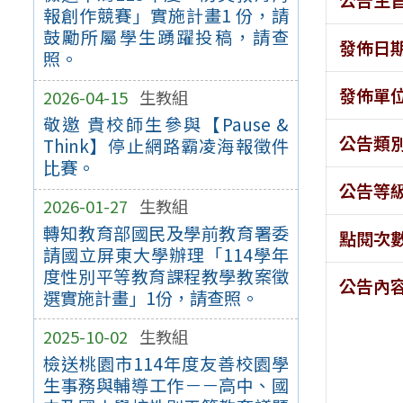
報創作競賽」實施計畫1 份，請
鼓勵所屬學生踴躍投稿，請查
發佈日
照。
發佈單
2026-04-15
生教組
敬邀 貴校師生參與【Pause &
公告類
Think】停止網路霸凌海報徵件
比賽。
公告等
2026-01-27
生教組
轉知教育部國民及學前教育署委
點閱次
請國立屏東大學辦理「114學年
度性別平等教育課程教學教案徵
公告內
選實施計畫」1份，請查照。
2025-10-02
生教組
檢送桃園市114年度友善校園學
生事務與輔導工作－－高中、國