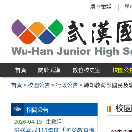
跳
處室電話
學
至
主
要
內
容
區
首頁
關於武漢
數位校史室
校園公
首頁
>
校園公告
>
行政公告
>
轉知教育部國民及
校
相關公告
2026-04-15
生教組
檢送本局115年度「防災教育海
公告主