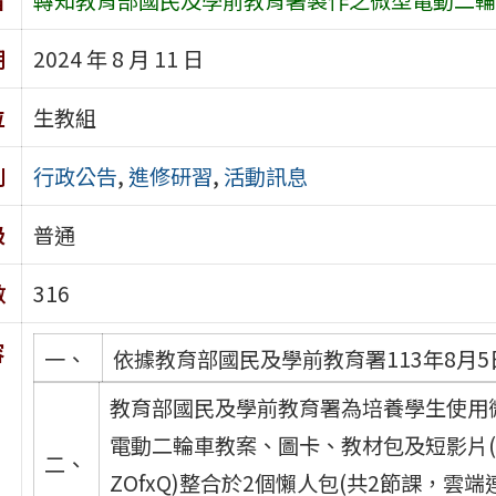
期
2024 年 8 月 11 日
位
生教組
別
行政公告
,
進修研習
,
活動訊息
級
普通
數
316
容
一、
依據教育部國民及學前教育署113年8月5日
教育部國民及學前教育署為培養學生使用
電動二輪車教案、圖卡、教材包及短影片(網址：http
二、
ZOfxQ)整合於2個懶人包(共2節課，雲端連結：h