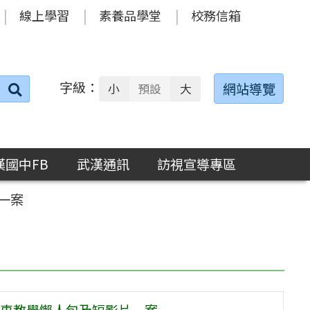
線上學習
素養品學堂
校務信箱
字級：
送出
網站導覽
小
預設
大
搜
尋：
漢國中FB
武漢通訊
訪視宣導專區
一案
車教學懶人包及短影片一案