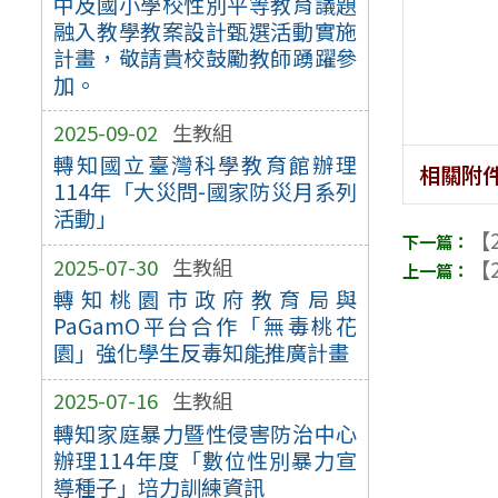
中及國小學校性別平等教育議題
融入教學教案設計甄選活動實施
計畫，敬請貴校鼓勵教師踴躍參
加。
2025-09-02
生教組
轉知國立臺灣科學教育館辦理
相關附
114年「大災問-國家防災月系列
活動」
【2
2025-07-30
生教組
【2
轉知桃園市政府教育局與
PaGamO平台合作「無毒桃花
園」強化學生反毒知能推廣計畫
2025-07-16
生教組
轉知家庭暴力暨性侵害防治中心
辦理114年度「數位性別暴力宣
導種子」培力訓練資訊