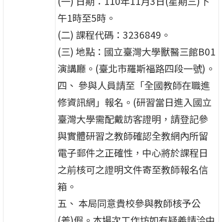
(一) 日期：110年11月3日(星期三)下
午1時至5時。
(二) 課程代碼：3236849。
(三) 地點：國立臺灣大學獸醫三館B01
演講廳。(臺北市羅斯福路四段一號)。
四、 參與人員請至「全國教師在職進
修資訊網」報名。(研習當日進入國立
臺灣大學需配戴訪客證明，請登記參
與實體研習之教師確認全教網內所留
電子郵件之正確性，中心將於課程日
之前核可之證明文件寄至教師報名信
箱。
五、 本局同意貴校參與教師核予公
(差)假。本場次工作坊如有疑義請洽中