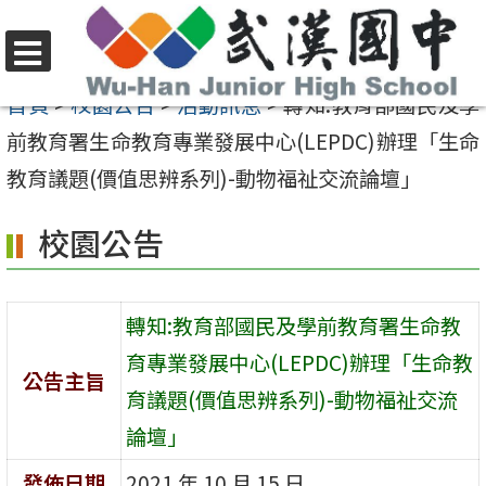
跳
至
選
主
首頁
>
校園公告
>
活動訊息
>
轉知:教育部國民及學
單
要
前教育署生命教育專業發展中心(LEPDC)辦理「生命
內
教育議題(價值思辨系列)-動物福祉交流論壇」
容
校園公告
區
轉知:教育部國民及學前教育署生命教
育專業發展中心(LEPDC)辦理「生命教
公告主旨
育議題(價值思辨系列)-動物福祉交流
論壇」
發佈日期
2021 年 10 月 15 日