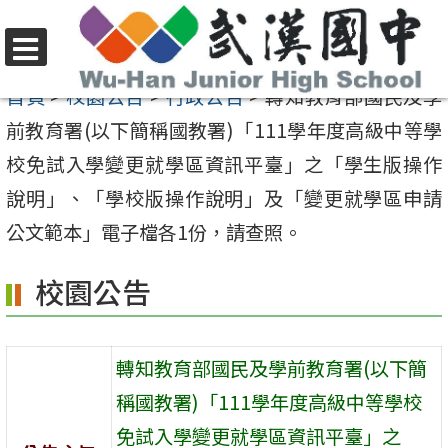
跳
至
選
主
首頁
>
校園公告
>
行政公告
>
轉知教育部國民及學
單
要
前教育署(以下簡稱國教署)「111學年度高級中等學
內
校免試入學變更就學區資訊平臺」之「學生版操作
容
說明」、「學校版操作說明」及「變更就學區申請
區
公文範本」電子檔各1份，請查照。
校園公告
轉知教育部國民及學前教育署(以下簡
稱國教署)「111學年度高級中等學校
免試入學變更就學區資訊平臺」之