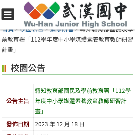
跳
至
選
主
首頁
>
校園公告
>
進修研習
>
轉知教育部國民及學
單
要
前教育署「112學年度中小學媒體素養教育教師研習
內
計畫」
容
校園公告
區
轉知教育部國民及學前教育署「112學
公告主旨
年度中小學媒體素養教育教師研習計
畫」
發佈日期
2023 年 12 月 18 日