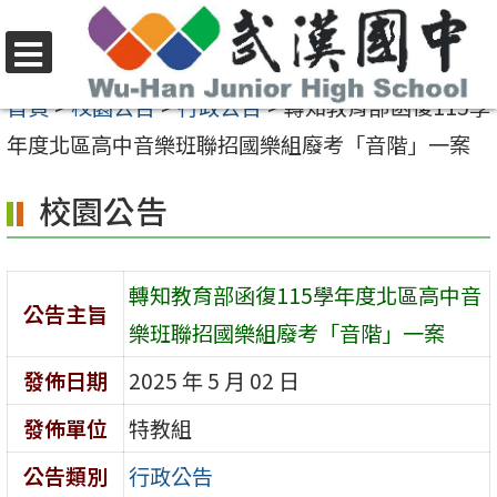
跳
至
選
主
首頁
>
校園公告
>
行政公告
>
轉知教育部函復115學
單
要
年度北區高中音樂班聯招國樂組廢考「音階」一案
內
校園公告
容
區
轉知教育部函復115學年度北區高中音
公告主旨
樂班聯招國樂組廢考「音階」一案
發佈日期
2025 年 5 月 02 日
發佈單位
特教組
公告類別
行政公告