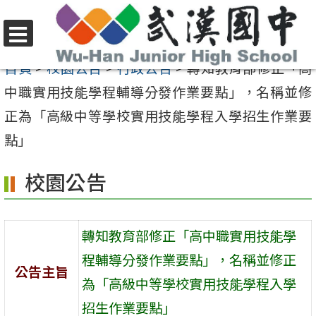
跳
至
選
主
首頁
>
校園公告
>
行政公告
>
轉知教育部修正「高
單
要
中職實用技能學程輔導分發作業要點」，名稱並修
內
正為「高級中等學校實用技能學程入學招生作業要
容
點」
區
校園公告
轉知教育部修正「高中職實用技能學
程輔導分發作業要點」，名稱並修正
公告主旨
為「高級中等學校實用技能學程入學
招生作業要點」