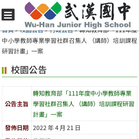
跳
至
選
主
首頁
>
校園公告
>
行政公告
>
轉知教育部「111年度
單
要
中小學教師專業學習社群召集人 （講師）培訓課程
內
研習計畫」一案
容
校園公告
區
轉知教育部「111年度中小學教師專業
公告主旨
學習社群召集人 （講師）培訓課程研習
計畫」一案
發佈日期
2022 年 4 月 21 日