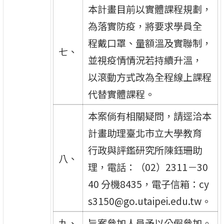
本計畫目前以實體課程規劃，
為落實防疫，將要求學員全
程戴口罩、量額溫及實聯制，
七、
並視疫情情況若持續升溫，
以滾動方式改為全程線上課程
代替實體課程。
本案倘有相關疑問，請逕洽本
計畫助理臺北市立大學教育
行政與評鑑研究所陳鈺珊助
八、
理，電話：（02）2311－30
40 分機8435，電子信箱：cy
s3150@go.utaipei.edu.tw。
九、
旨案參加人員予以公假參加。