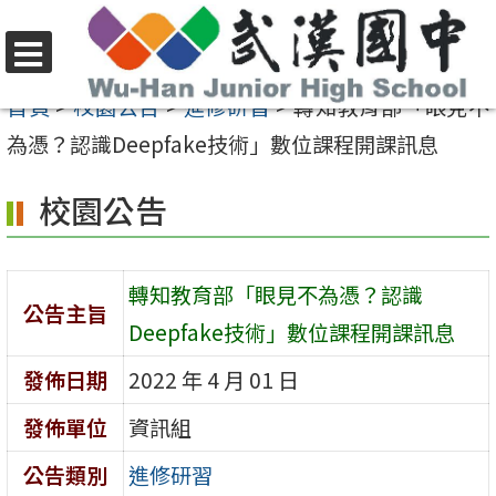
跳
至
選
主
首頁
>
校園公告
>
進修研習
>
轉知教育部「眼見不
單
要
為憑？認識Deepfake技術」數位課程開課訊息
內
校園公告
容
區
轉知教育部「眼見不為憑？認識
公告主旨
Deepfake技術」數位課程開課訊息
發佈日期
2022 年 4 月 01 日
發佈單位
資訊組
公告類別
進修研習