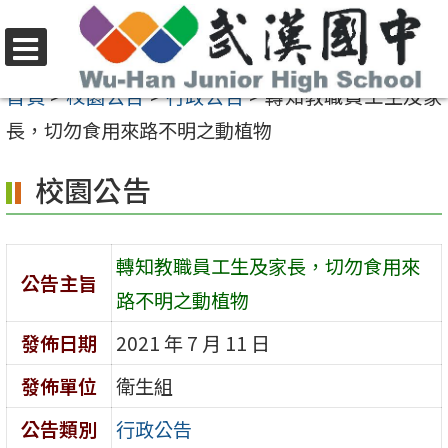
跳
至
選
主
首頁
>
校園公告
>
行政公告
>
轉知教職員工生及家
單
要
長，切勿食用來路不明之動植物
內
校園公告
容
區
轉知教職員工生及家長，切勿食用來
公告主旨
路不明之動植物
發佈日期
2021 年 7 月 11 日
發佈單位
衛生組
公告類別
行政公告