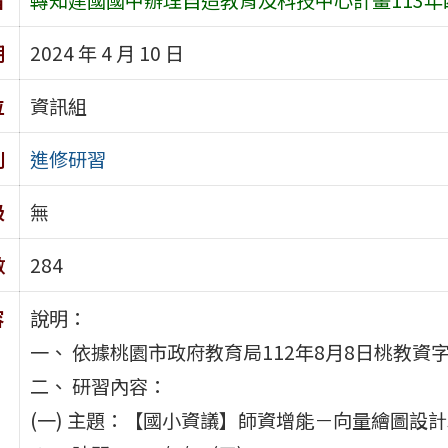
期
2024 年 4 月 10 日
位
資訊組
別
進修研習
級
無
數
284
容
說明：
一、 依據桃園市政府教育局112年8月8日桃教資字第
二、 研習內容：
(一) 主題：【國小資議】師資增能－向量繪圖設