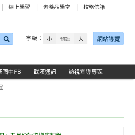
線上學習
素養品學堂
校務信箱
字級：
送出
網站導覽
小
預設
大
搜
尋：
漢國中FB
武漢通訊
訪視宣導專區
程
年四、五月份師資增能課程