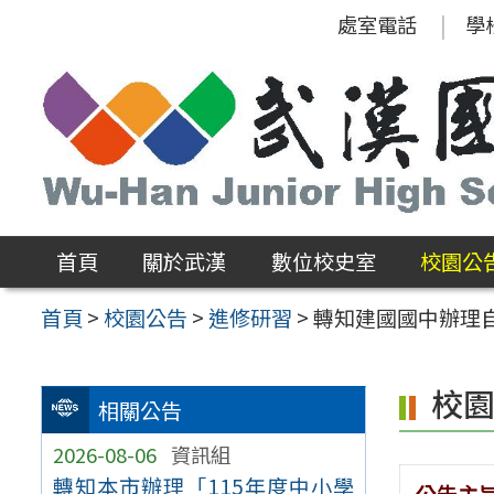
跳
處室電話
學
至
主
要
內
容
區
首頁
關於武漢
數位校史室
校園公
首頁
>
校園公告
>
進修研習
>
轉知建國國中辦理
校
相關公告
2026-08-06
資訊組
轉知本市辦理「115年度中小學
公告主