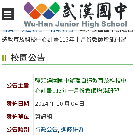
跳
至
選
主
首頁
>
校園公告
>
行政公告
>
轉知建國國中辦理自
單
要
造教育及科技中心計畫113年十月份教師增能研習
內
校園公告
容
區
轉知建國國中辦理自造教育及科技中
公告主旨
心計畫113年十月份教師增能研習
發佈日期
2024 年 10 月 04 日
發佈單位
資訊組
公告類別
行政公告
,
進修研習