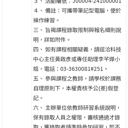
３、 活動編號：J00004-241000001
４、 備註：可攜帶筆記型電腦，便於
操作練習。
三、 旨揭課程錄取限制與報名細則說
明，詳如附件。
四、 如有課程相關疑義，請逕洽科技
中心主任黃啟彥或專任助理李芊燁小
姐，電話：03-3630081#251。
五、 參與課程之教師，請學校於課務
自理原則下，本權責核予公(差)假登
記。
六、 主辦單位依教師研習系統說明，
保有錄取人員之權限，審核通過才錄
取，獲錄取者請準時參加研習，恕不