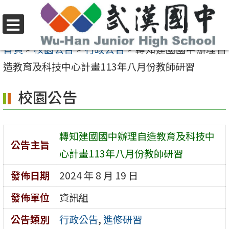
跳
至
選
主
首頁
>
校園公告
>
行政公告
>
轉知建國國中辦理自
單
要
造教育及科技中心計畫113年八月份教師研習
內
校園公告
容
區
轉知建國國中辦理自造教育及科技中
公告主旨
心計畫113年八月份教師研習
發佈日期
2024 年 8 月 19 日
發佈單位
資訊組
公告類別
行政公告
,
進修研習