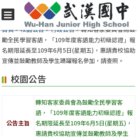
跳
至
選
主
首頁
>
校園公告
>
行政公告
>
轉知客家委員會為鼓
單
要
勵全民學習客語，「109年度客語能力初級認證」報
內
名期限延長至109年6月5日(星期五)，惠請貴校協助
容
宣傳並鼓勵教師及學生踴躍報名參加，請查照。
區
校園公告
轉知客家委員會為鼓勵全民學習客
語，「109年度客語能力初級認證」報
公告主旨
名期限延長至109年6月5日(星期五)，
惠請貴校協助宣傳並鼓勵教師及學生