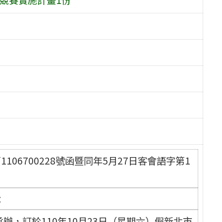
106700228號函暨同年5月27日客會語字第1
：
，訂於110年10月23日（星期六）假新北市