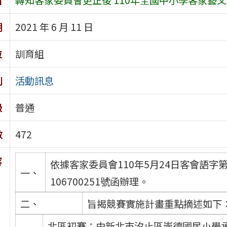
期
2021 年 6 月 11 日
位
訓育組
別
活動訊息
級
普通
數
472
容
依據客家委員會110年5月24日客會語字第1
一、
106700251號函辦理。
二、
旨揭競賽實施計畫重點摘述如下
北區初賽：由新北市汐止區崇德國民小學承辦