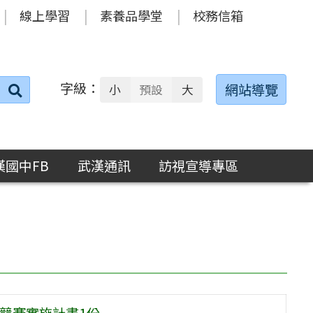
線上學習
素養品學堂
校務信箱
字級：
送出
網站導覽
小
預設
大
搜
尋：
漢國中FB
武漢通訊
訪視宣導專區
文競賽實施計畫1份