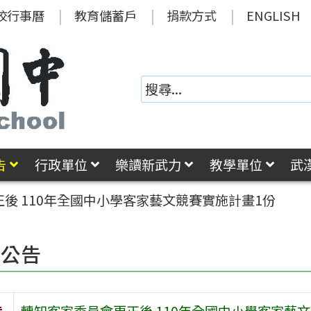
校行事曆
教育儲蓄戶
捐款方式
ENGLISH
告
行政單位
樂讀新武力
教學單位
武
後 110年全國中小學客家藝文競賽實施計畫1份
園公告
旨
轉知客家委員會更正後 110年全國中小學客家藝