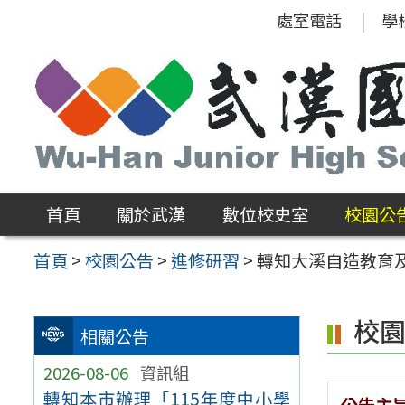
跳
處室電話
學
至
主
要
內
容
區
首頁
關於武漢
數位校史室
校園公
首頁
>
校園公告
>
進修研習
>
轉知大溪自造教育
校
相關公告
2026-08-06
資訊組
轉知本市辦理「115年度中小學
公告主