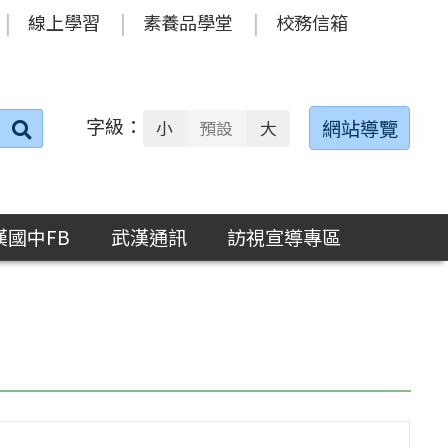
線上學習
素養品學堂
校務信箱
字級：
送出
網站導覽
小
預設
大
搜
尋：
漢國中FB
武漢通訊
訪視宣導專區