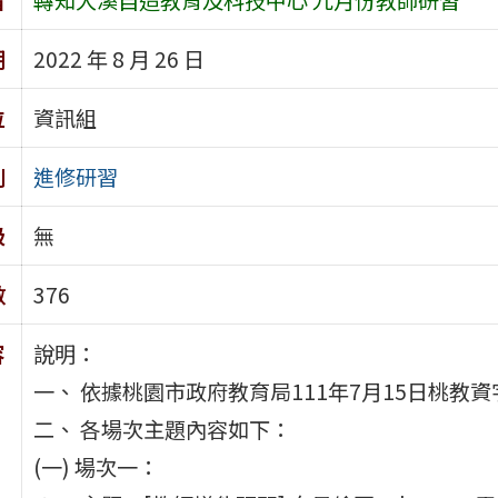
期
2022 年 8 月 26 日
位
資訊組
別
進修研習
級
無
數
376
容
說明：
一、 依據桃園市政府教育局111年7月15日桃教資字第
二、 各場次主題內容如下：
(一) 場次一：