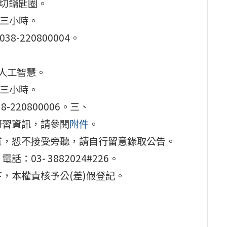
 雷切鑰匙圈。
0，三小時。
-220800004。
 玩人工智慧。
0，三小時。
220800006。三、
研習資訊，請參閱
附件
。
質，恕不接受旁聽，請自行留意錄取公告。
03- 3882024#226。
，本權責核予公(差)假登記。
。