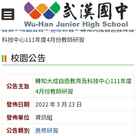
跳
至
選
主
首頁
>
校園公告
>
進修研習
>
轉知大成自造教育及
單
要
科技中心111年度4月份教師研習
內
校園公告
容
區
轉知大成自造教育及科技中心111年度
公告主旨
4月份教師研習
發佈日期
2022 年 3 月 23 日
發佈單位
資訊組
公告類別
進修研習