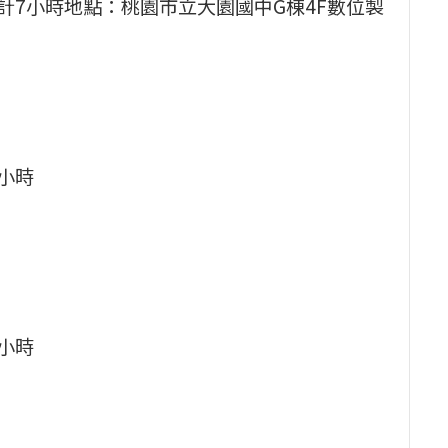
，合計7小時地點：桃園市立大園國中G棟4F數位製
3小時
3小時