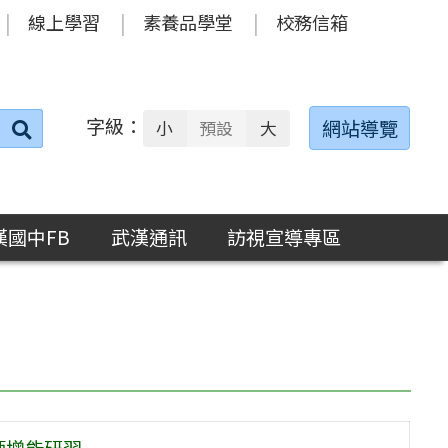
線上學習
素養品學堂
校務信箱
字級：
送出
網站導覽
小
預設
大
搜
尋：
漢國中FB
武漢通訊
訪視宣導專區
師增能研習