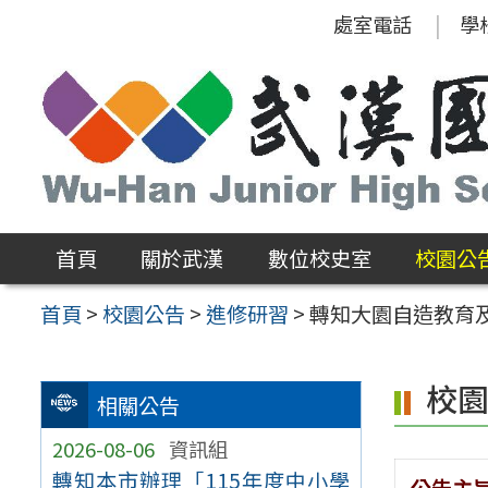
跳
處室電話
學
至
主
要
內
容
區
首頁
關於武漢
數位校史室
校園公
首頁
>
校園公告
>
進修研習
>
轉知大園自造教育及
校
相關公告
2026-08-06
資訊組
轉知本市辦理「115年度中小學
公告主