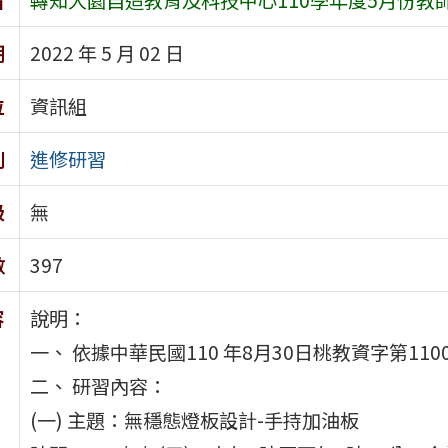
期
2022 年 5 月 02 日
位
資訊組
別
進修研習
級
無
數
397
容
說明：
一、 依據中華民國110 年8月30日桃教資字第110
二、 研習內容：
(一) 主題：無穩態燈板設計-手持加油板