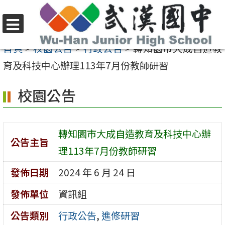
跳
至
選
主
首頁
>
校園公告
>
行政公告
>
轉知園市大成自造教
單
要
育及科技中心辦理113年7月份教師研習
內
校園公告
容
區
轉知園市大成自造教育及科技中心辦
公告主旨
理113年7月份教師研習
發佈日期
2024 年 6 月 24 日
發佈單位
資訊組
公告類別
行政公告
,
進修研習