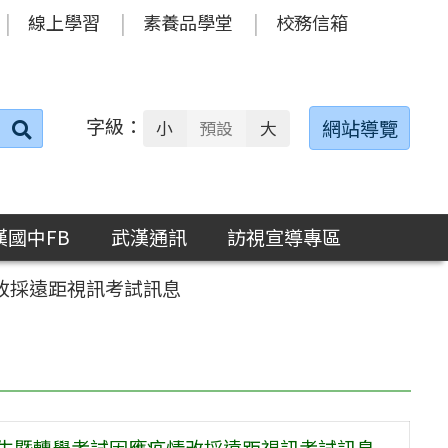
線上學習
素養品學堂
校務信箱
字級：
送出
網站導覽
小
預設
大
搜
尋：
漢國中FB
武漢通訊
訪視宣導專區
改採遠距視訊考試訊息
招生暨轉學考試因應疫情改採遠距視訊考試訊息