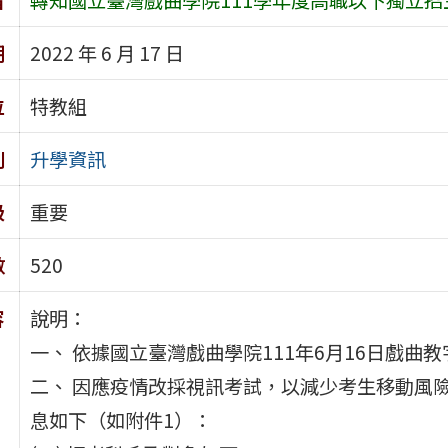
期
2022 年 6 月 17 日
位
特教組
別
升學資訊
級
重要
數
520
容
說明：
一、 依據國立臺灣戲曲學院111年6月16日戲曲教字
二、 因應疫情改採視訊考試，以減少考生移動風
息如下（如附件1）：