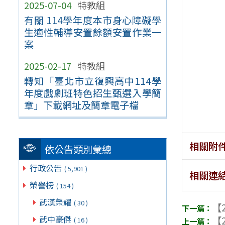
2025-07-04
特教組
有關 114學年度本市身心障礙學
生適性輔導安置餘額安置作業一
案
2025-02-17
特教組
轉知「臺北市立復興高中114學
年度戲劇班特色招生甄選入學簡
章」下載網址及簡章電子檔
相關附
依公告類別彙總
行政公告
( 5,901 )
相關連
榮譽榜
( 154 )
武漢榮耀
( 30 )
【2
武中豪傑
【2
( 16 )