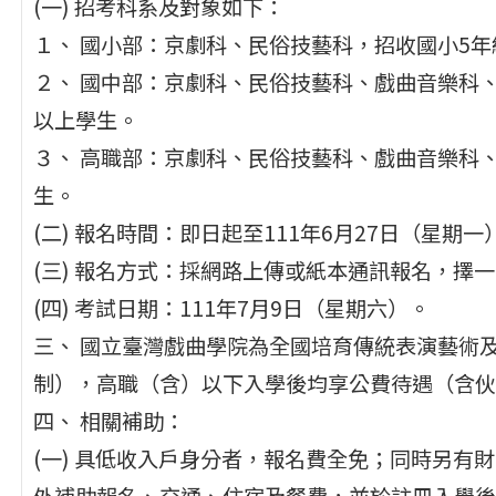
(一) 招考科系及對象如下：
１、 國小部：京劇科、民俗技藝科，招收國小5
２、 國中部：京劇科、民俗技藝科、戲曲音樂科
以上學生。
３、 高職部：京劇科、民俗技藝科、戲曲音樂科
生。
(二) 報名時間：即日起至111年6月27日（星期一
(三) 報名方式：採網路上傳或紙本通訊報名，擇
(四) 考試日期：111年7月9日（星期六）。
三、 國立臺灣戲曲學院為全國培育傳統表演藝術
制），高職（含）以下入學後均享公費待遇（含伙
四、 相關補助：
(一) 具低收入戶身分者，報名費全免；同時另有
外補助報名、交通、住宿及餐費，並於註冊入學後