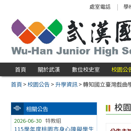
跳
處室電話
學
至
主
要
內
容
區
首頁
關於武漢
數位校史室
校園公
首頁
>
校園公告
>
升學資訊
>
轉知國立臺灣戲曲
校
相關公告
2026-06-30
特教組
115學年度桃園市身心障礙學生
公告主