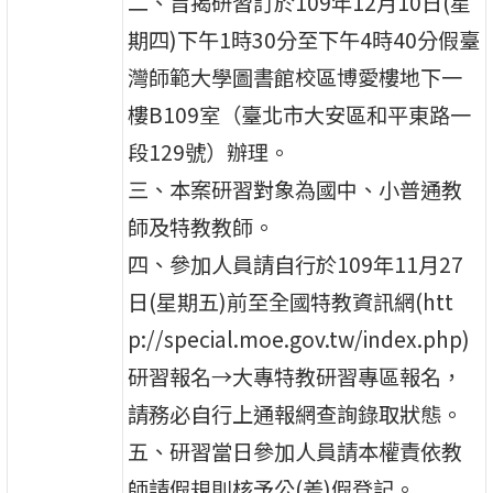
二、旨揭研習訂於109年12月10日(星
期四)下午1時30分至下午4時40分假臺
灣師範大學圖書館校區博愛樓地下一
樓B109室（臺北市大安區和平東路一
段129號）辦理。
三、本案研習對象為國中、小普通教
師及特教教師。
四、參加人員請自行於109年11月27
日(星期五)前至全國特教資訊網(htt
p://special.moe.gov.tw/index.php)
研習報名→大專特教研習專區報名，
請務必自行上通報網查詢錄取狀態。
五、研習當日參加人員請本權責依教
師請假規則核予公(差)假登記。