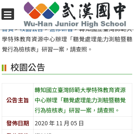
跳
至
選
主
首頁
>
校園公告
>
進修研習
>
轉知國立臺灣師範大
單
要
學特殊教育資源中心辦理「聽覺處理能力測驗暨聽
內
覺行為檢核表」研習一案，請查照。
容
校園公告
區
轉知國立臺灣師範大學特殊教育資源
公告主旨
中心辦理「聽覺處理能力測驗暨聽覺
行為檢核表」研習一案，請查照。
發佈日期
2020 年 11 月 05 日