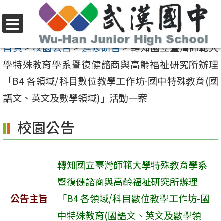
跳
至
選
主
首頁
>
校園公告
>
進修研習
>
轉知國立臺灣師範大
單
要
學特殊教育學系暨復健諮商與高齡福祉研究所辦理
內
「B4 各領域/科目數位教學工作坊-國中特殊教育(國
容
語文、英文及數學領域)」活動一案
區
校園公告
轉知國立臺灣師範大學特殊教育學系
暨復健諮商與高齡福祉研究所辦理
公告主旨
「B4 各領域/科目數位教學工作坊-國
中特殊教育(國語文、英文及數學領